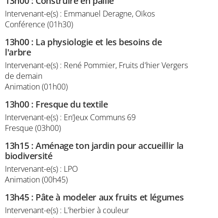
13h00
:
Construire en paille
Intervenant-e(s) : Emmanuel Deragne, Oïkos
Conférence (01h30)
13h00
:
La physiologie et les besoins de
l'arbre
Intervenant-e(s) : René Pommier, Fruits d'hier Vergers
de demain
Animation (01h00)
13h00
:
Fresque du textile
Intervenant-e(s) : En’Jeux Communs 69
Fresque (03h00)
13h15
:
Aménage ton jardin pour accueillir la
biodiversité
Intervenant-e(s) : LPO
Animation (00h45)
13h45
:
Pâte à modeler aux fruits et légumes
Intervenant-e(s) : L'herbier à couleur