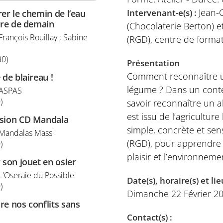
Jean-
Intervenant-e(s) :
er le chemin de l’eau
ture de demain
(Chocolaterie Berton) 
 François Rouillay ; Sabine
(RGD), centre de format
30)
Présentation
Comment reconnaître un
 de blaireau !
légume ? Dans un contex
: ASPAS
)
savoir reconnaître un a
est issu de l’agricultu
sion CD Mandala
simple, concrète et sen
: Mandalas Mass'
(RGD), pour apprendre à
)
plaisir et l’environneme
 son jouet en osier
 L'Oseraie du Possible
Date(s), horaire(s) et lie
)
Dimanche 22 Février 20
e nos conflits sans
Contact(s) :