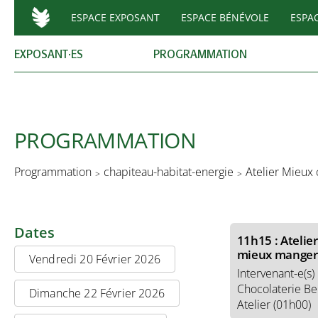
ESPACE EXPOSANT
ESPACE BÉNÉVOLE
ESPA
11h00
:
Échapp
!
Intervenant-e(s) :
EXPOSANT·ES
PROGRAMMATION
Escape Game (00
11h00
:
Autocon
libre
Intervenant-e(s) :
PROGRAMMATION
Conférence (02h
Programmation
chapiteau-habitat-energie
Atelier Mieux
11h00
:
Fresqu
Intervenant-e(s) 
Fresque (03h00)
Dates
11h15
:
Atelie
mieux manger
Vendredi 20 Février 2026
Intervenant-e(s)
Chocolaterie B
Dimanche 22 Février 2026
Atelier (01h00)