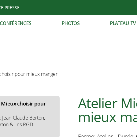
CE PRESSE
ez-vous de l'enquête
 L'Âge de faire
CONFÉRENCES
PHOTOS
PLATEAU TV
h40)
struire pour rester
 Jean-Philippe Valla
00)
 choisir pour mieux manger
e du numérique
: En’Jeux Communs 69
Atelier M
r Mieux choisir pour
mieux m
 : Jean-Claude Berton,
erton & Les RGD
Forme: Atelier - Durée: