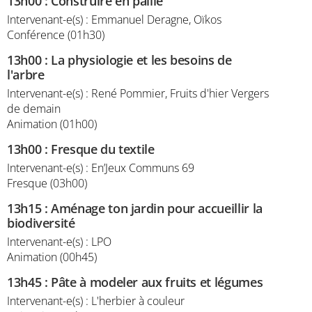
13h00
:
Construire en paille
Intervenant-e(s) : Emmanuel Deragne, Oïkos
Conférence (01h30)
13h00
:
La physiologie et les besoins de
l'arbre
Intervenant-e(s) : René Pommier, Fruits d'hier Vergers
de demain
Animation (01h00)
13h00
:
Fresque du textile
Intervenant-e(s) : En’Jeux Communs 69
Fresque (03h00)
13h15
:
Aménage ton jardin pour accueillir la
biodiversité
Intervenant-e(s) : LPO
Animation (00h45)
13h45
:
Pâte à modeler aux fruits et légumes
Intervenant-e(s) : L'herbier à couleur