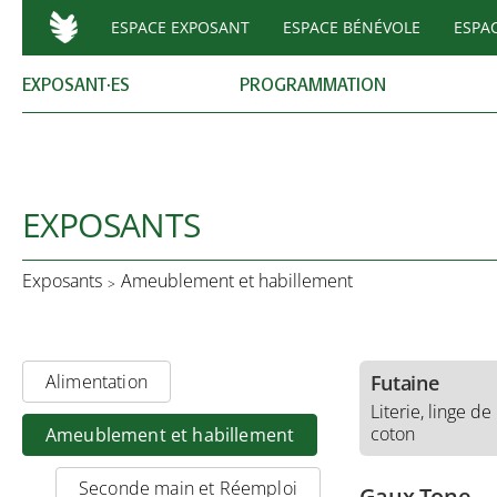
cachemire
ESPACE EXPOSANT
ESPACE BÉNÉVOLE
ESPA
Fleurs Pois Et
Lingerie pour
EXPOSANT·ES
PROGRAMMATION
Florine Bolot
Vêtements et a
laines locales
EXPOSANTS
La Forge Des
Sommières
Exposants
Ameublement et habillement
Coutellerie arti
forge
Alimentation
Futaine
Literie, linge de 
coton
Ameublement et habillement
Seconde main et Réemploi
Gaux Tone