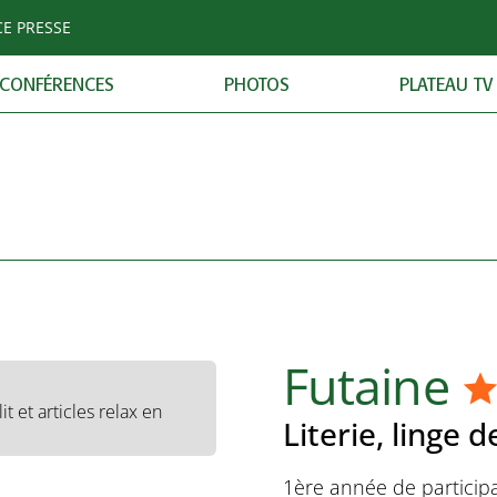
CE PRESSE
 Cie
 hommes et femmes
CONFÉRENCES
PHOTOS
PLATEAU TV
 Tricot
ccessoires en maille,
 Terres De
sanale, initiation à la
Futaine
lit et articles relax en
Literie, linge d
1ère année de participa