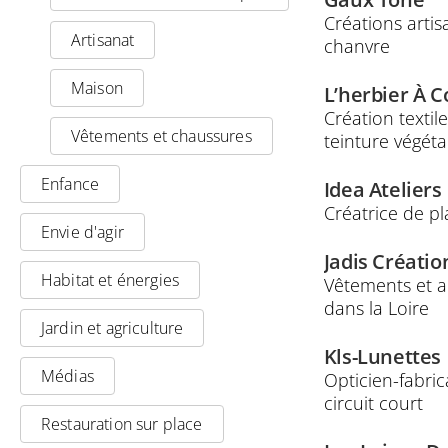
Créations artis
Artisanat
chanvre
Maison
L’herbier À C
Création textil
Vêtements et chaussures
teinture végéta
Enfance
Idea Ateliers
Créatrice de p
Envie d'agir
Jadis Créatio
Habitat et énergies
Vêtements et a
dans la Loire
Jardin et agriculture
Kls-Lunettes
Médias
Opticien-fabric
circuit court
Restauration sur place