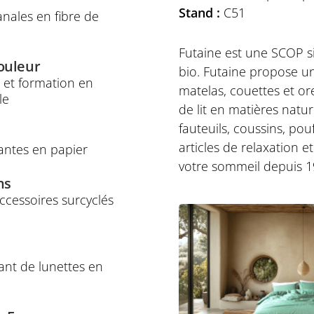
Stand :
C51
anales en fibre de
Futaine est une SCOP si
ouleur
bio. Futaine propose un
e et formation en
matelas, couettes et ore
le
de lit en matières natur
fauteuils, coussins, pou
articles de relaxation 
lantes en papier
votre sommeil depuis 1
ns
ccessoires surcyclés
ant de lunettes en