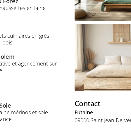
u Forez
haussettes en laine
ets culinaires en grès
u bois
Golem
ative et agencement sur
e
Contact
Soie
aine mérinos et soie
Futaine
rance
09000 Saint Jean De Ve