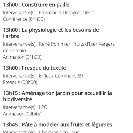
13h00
:
Construire en paille
Intervenant-e(s) : Emmanuel Deragne, Oïkos
Conférence (01h30)
13h00
:
La physiologie et les besoins de
l'arbre
Intervenant-e(s) : René Pommier, Fruits d'hier Vergers
de demain
Animation (01h00)
13h00
:
Fresque du textile
Intervenant-e(s) : En’Jeux Communs 69
Fresque (03h00)
13h15
:
Aménage ton jardin pour accueillir la
biodiversité
Intervenant-e(s) : LPO
Animation (00h45)
13h45
:
Pâte à modeler aux fruits et légumes
Intervenant-e(s) : L'herbier à couleur