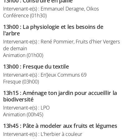
13h00
:
Construire en paille
Intervenant-e(s) : Emmanuel Deragne, Oïkos
Conférence (01h30)
13h00
:
La physiologie et les besoins de
l'arbre
Intervenant-e(s) : René Pommier, Fruits d'hier Vergers
de demain
Animation (01h00)
13h00
:
Fresque du textile
Intervenant-e(s) : En’Jeux Communs 69
Fresque (03h00)
13h15
:
Aménage ton jardin pour accueillir la
biodiversité
Intervenant-e(s) : LPO
Animation (00h45)
13h45
:
Pâte à modeler aux fruits et légumes
Intervenant-e(s) : L'herbier à couleur