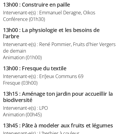
13h00
:
Construire en paille
Intervenant-e(s) : Emmanuel Deragne, Oïkos
Conférence (01h30)
13h00
:
La physiologie et les besoins de
l'arbre
Intervenant-e(s) : René Pommier, Fruits d'hier Vergers
de demain
Animation (01h00)
13h00
:
Fresque du textile
Intervenant-e(s) : En’Jeux Communs 69
Fresque (03h00)
13h15
:
Aménage ton jardin pour accueillir la
biodiversité
Intervenant-e(s) : LPO
Animation (00h45)
13h45
:
Pâte à modeler aux fruits et légumes
Intervenant-e(s) : L'herbier à couleur