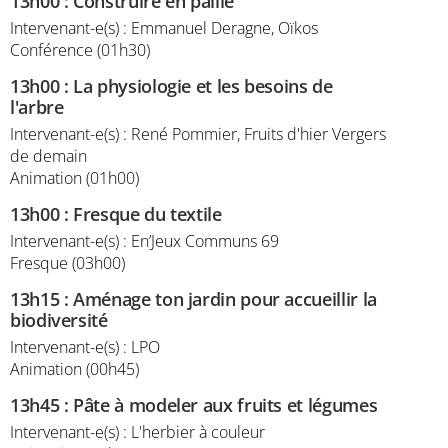
13h00
:
Construire en paille
Intervenant-e(s) : Emmanuel Deragne, Oïkos
Conférence (01h30)
13h00
:
La physiologie et les besoins de
l'arbre
Intervenant-e(s) : René Pommier, Fruits d'hier Vergers
de demain
Animation (01h00)
13h00
:
Fresque du textile
Intervenant-e(s) : En’Jeux Communs 69
Fresque (03h00)
13h15
:
Aménage ton jardin pour accueillir la
biodiversité
Intervenant-e(s) : LPO
Animation (00h45)
13h45
:
Pâte à modeler aux fruits et légumes
Intervenant-e(s) : L'herbier à couleur