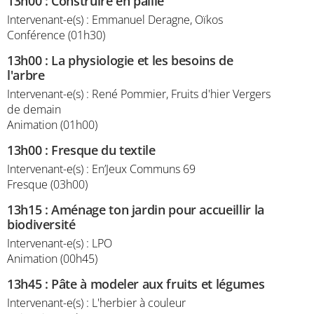
13h00
:
Construire en paille
Intervenant-e(s) : Emmanuel Deragne, Oïkos
Conférence (01h30)
13h00
:
La physiologie et les besoins de
l'arbre
Intervenant-e(s) : René Pommier, Fruits d'hier Vergers
de demain
Animation (01h00)
13h00
:
Fresque du textile
Intervenant-e(s) : En’Jeux Communs 69
Fresque (03h00)
13h15
:
Aménage ton jardin pour accueillir la
biodiversité
Intervenant-e(s) : LPO
Animation (00h45)
13h45
:
Pâte à modeler aux fruits et légumes
Intervenant-e(s) : L'herbier à couleur