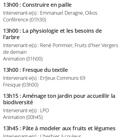
13h00
:
Construire en paille
Intervenant-e(s) : Emmanuel Deragne, Oïkos
Conférence (01h30)
13h00
:
La physiologie et les besoins de
l'arbre
Intervenant-e(s) : René Pommier, Fruits d'hier Vergers
de demain
Animation (01h00)
13h00
:
Fresque du textile
Intervenant-e(s) : En’Jeux Communs 69
Fresque (03h00)
13h15
:
Aménage ton jardin pour accueillir la
biodiversité
Intervenant-e(s) : LPO
Animation (00h45)
13h45
:
Pâte à modeler aux fruits et légumes
Intervenant-e(s) : L'herbier à couleur