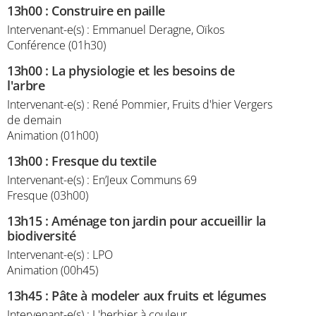
13h00
:
Construire en paille
Intervenant-e(s) : Emmanuel Deragne, Oïkos
Conférence (01h30)
13h00
:
La physiologie et les besoins de
l'arbre
Intervenant-e(s) : René Pommier, Fruits d'hier Vergers
de demain
Animation (01h00)
13h00
:
Fresque du textile
Intervenant-e(s) : En’Jeux Communs 69
Fresque (03h00)
13h15
:
Aménage ton jardin pour accueillir la
biodiversité
Intervenant-e(s) : LPO
Animation (00h45)
13h45
:
Pâte à modeler aux fruits et légumes
Intervenant-e(s) : L'herbier à couleur